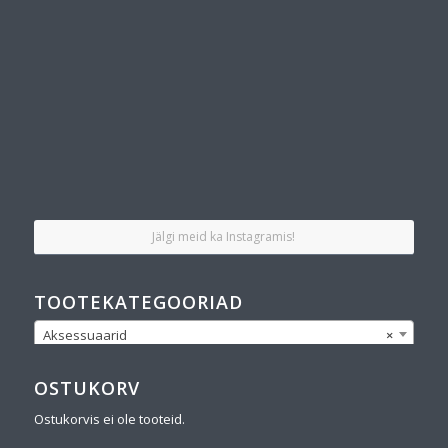
Jälgi meid ka Instagramis!
TOOTEKATEGOORIAD
Aksessuaarid
×
OSTUKORV
Ostukorvis ei ole tooteid.