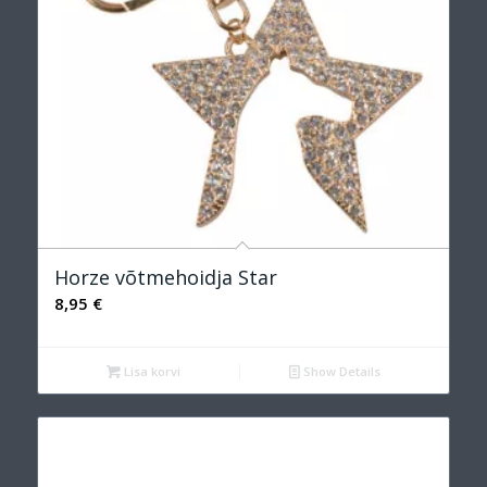
Horze võtmehoidja Star
8,95
€
Lisa korvi
Show Details