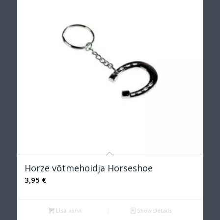
Horze võtmehoidja Horseshoe
3,95
€
Lisa korvi
Show Details