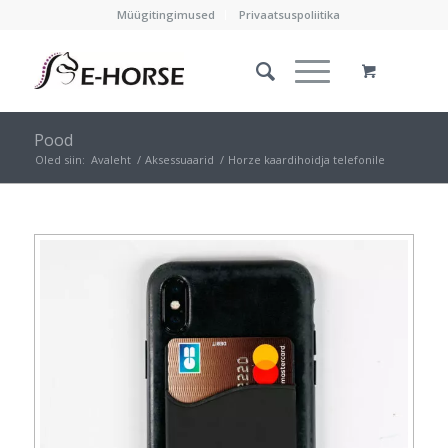
Müügitingimused
Privaatsuspoliitika
Pood
Oled siin:
Avaleht
/
Aksessuaarid
/
Horze kaardihoidja telefonile