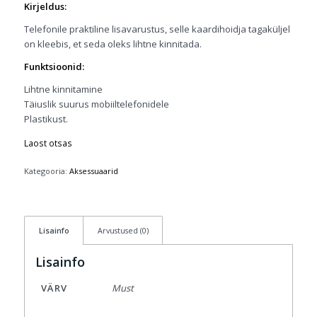
Kirjeldus:
Telefonile praktiline lisavarustus, selle kaardihoidja tagaküljel
on kleebis, et seda oleks lihtne kinnitada.
Funktsioonid:
Lihtne kinnitamine
Täiuslik suurus mobiiltelefonidele
Plastikust.
Laost otsas
Kategooria:
Aksessuaarid
Lisainfo
Arvustused (0)
Lisainfo
VÄRV
Must