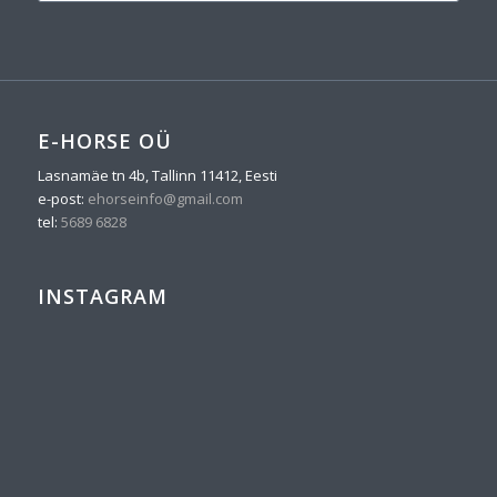
E-HORSE OÜ
Lasnamäe tn 4b, Tallinn 11412, Eesti
e-post:
ehorseinfo@gmail.com
tel:
5689 6828
INSTAGRAM